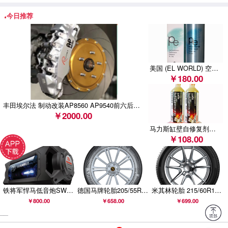
车
今日推荐
梅赛德斯-奔驰（中国） 汽车销售有限公司召回部分进
口E 43 AMG 4MATIC汽车
美国 (EL WORLD) 空调系统全功能增效保护剂 (BN-621 )
天津一汽丰田汽车有限公司召回部分卡罗拉汽车
￥180.00
斯巴鲁汽车（中国）有限公司召回部分进口森林人、
丰田埃尔法 制动改装AP8560 AP9540前六后四刹车套装
XV、BRZ汽车
￥2000.00
马力斯缸壁自修复剂（1支/缸）
￥108.00
铁将军悍马低音炮SW806B升级款SW906B汽车车载有源低音炮悍马音响
德国马牌轮胎205/55R16 91V FR COMC CC6适配斯柯达昊锐明锐
米其林轮胎 215/60R16 99V PRIMACY 4 浩悦 正品包安装
￥800.00
￥658.00
￥699.00
__