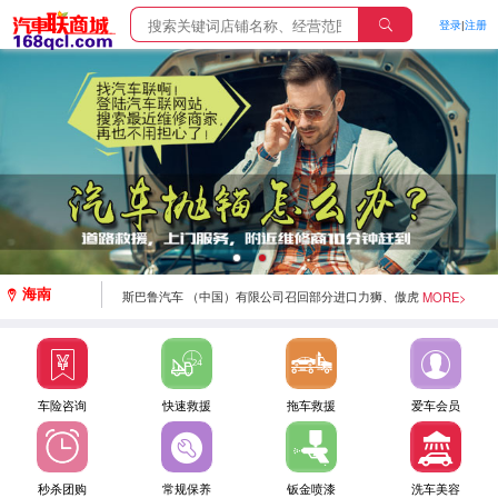
登录
|
注册
斯巴鲁汽车（中国）有限公司召回部分进口森林人、
XV、BRZ汽车
海南
MORE>
斯巴鲁汽车 （中国）有限公司召回部分进口力狮、傲虎
汽车
梅赛德斯-奔驰（中国）汽车销售有限公司召回部分进
车险咨询
快速救援
拖车救援
爱车会员
口GLC SUV汽车
北京奔驰汽车有限公司召回部分国产C级、GLC SUV汽
秒杀团购
常规保养
钣金喷漆
洗车美容