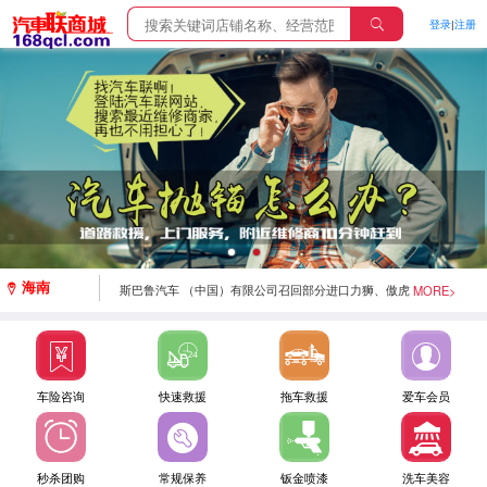
登录
|
注册
斯巴鲁汽车（中国）有限公司召回部分进口森林人、
XV、BRZ汽车
海南
MORE>
斯巴鲁汽车 （中国）有限公司召回部分进口力狮、傲虎
汽车
梅赛德斯-奔驰（中国）汽车销售有限公司召回部分进
车险咨询
快速救援
拖车救援
爱车会员
口GLC SUV汽车
北京奔驰汽车有限公司召回部分国产C级、GLC SUV汽
秒杀团购
常规保养
钣金喷漆
洗车美容