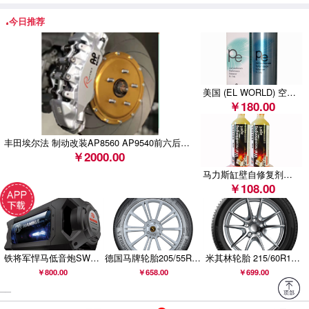
车
今日推荐
梅赛德斯-奔驰（中国） 汽车销售有限公司召回部分进
口E 43 AMG 4MATIC汽车
美国 (EL WORLD) 空调系统全功能增效保护剂 (BN-621 )
天津一汽丰田汽车有限公司召回部分卡罗拉汽车
￥180.00
斯巴鲁汽车（中国）有限公司召回部分进口森林人、
丰田埃尔法 制动改装AP8560 AP9540前六后四刹车套装
XV、BRZ汽车
￥2000.00
马力斯缸壁自修复剂（1支/缸）
￥108.00
铁将军悍马低音炮SW806B升级款SW906B汽车车载有源低音炮悍马音响
德国马牌轮胎205/55R16 91V FR COMC CC6适配斯柯达昊锐明锐
米其林轮胎 215/60R16 99V PRIMACY 4 浩悦 正品包安装
￥800.00
￥658.00
￥699.00
__